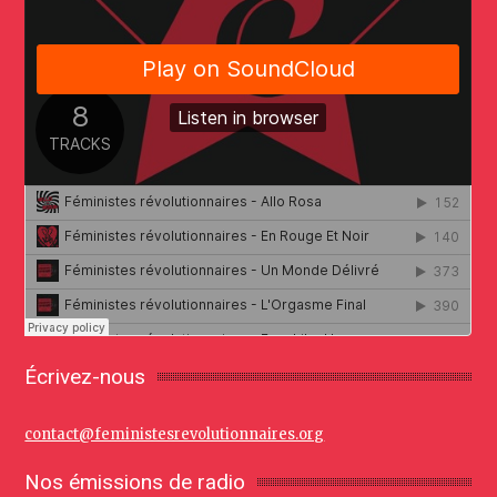
Écrivez-nous
contact@feministesrevolutionnaires.org
Nos émissions de radio