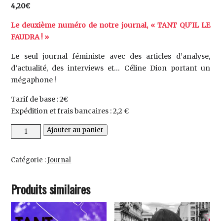
4,20
€
Le deuxième numéro de notre journal, « TANT QU’IL LE
FAUDRA ! »
Le seul journal féministe avec des articles d’analyse,
d’actualité, des interviews et… Céline Dion portant un
mégaphone !
Tarif de base : 2€
Expédition et frais bancaires : 2,2 €
quantité
Ajouter au panier
de
TQLF
Catégorie :
Journal
#2
Produits similaires