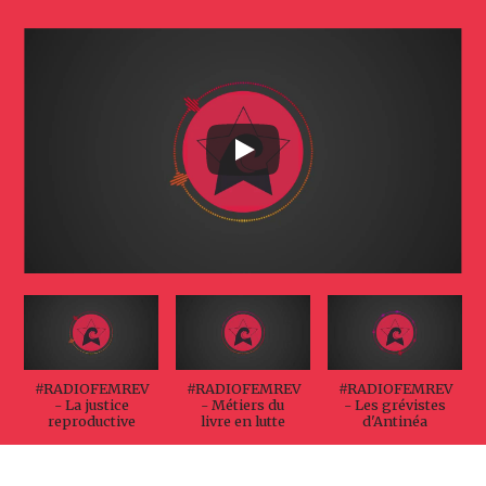
#RADIOFEMREV
#RADIOFEMREV
#RADIOFEMREV
- La justice
- Métiers du
- Les grévistes
reproductive
livre en lutte
d'Antinéa