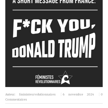
Auteur:
fministesrvolutionnaires
6 novembre 2024
0
Commentaires