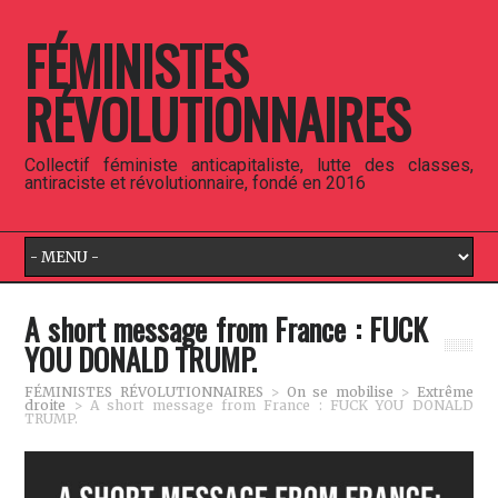
FÉMINISTES
RÉVOLUTIONNAIRES
Collectif féministe anticapitaliste, lutte des classes,
antiraciste et révolutionnaire, fondé en 2016
A short message from France : FUCK
YOU DONALD TRUMP.
FÉMINISTES RÉVOLUTIONNAIRES
>
On se mobilise
>
Extrême
droite
>
A short message from France : FUCK YOU DONALD
TRUMP.