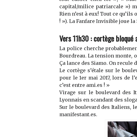
capital/milice patriarcale »
) m
Rien n’est à eux! Tout ce qu’ils 
! »
)
. La
F
anfare
Invisible
joue la
Vers 11h30
:
cortège bloqué a
La police cherche
probableme
Bourdreau. La tension monte, o
Ç
a lance des Siamo.
On r
ecul
e
d
Le cortège s’étale sur le b
oule
pour le 1er mai 2017, lors de l’
c’est entre ami
.es
! »
Virage sur le
boulevard
des It
Lyonnais
en scandant des
sloga
Sur le b
oulevard
des Italiens
, l
manifestant
.es.