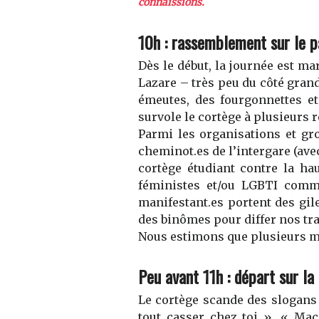
connaissions.
10h
: rassemblement
sur le p
Dès le début, la journée est ma
Lazare
– très peu du côté gran
émeutes
, des
fourgonnettes e
survol
e
le cortège à plusieurs 
Parmi les organisations et g
cheminot
.
es de l’intergare
(ave
cortège étudiant contre la ha
féministes
et/ou
LGBTI
comm
manifestant
.
es portent des gi
des
binômes pour differ nos trac
Nous estimons que p
lusieurs m
P
eu avant 11h
:
départ sur la 
Le cortège scande des slogans
tout casser chez toi »
,
« Mac