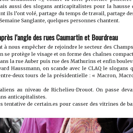
ais aussi des slogans anticapitalistes pour la hausse d
ont ils l’ont volé, partage du temps de travail, partage d
 Semaine Sanglante, quelques personnes chantent.
près l’angle des rues Caumartin et Bourdreau
nt
à nous
empêcher de rejoindre le secteur des Champs
n se protège le visage et on forme des chaînes compact
ans la rue Auber puis rue des Mathurins et
enfin
b
oule
v
vard
Haussmann, on scande avec le CLAQ
le slogans q
entre-deux tours de la présidentielle :
« Macron, Macron
aliens au niveau de Richelieu-Drouot. On passe dev
ns anticapitalistes
.
es
tentative de
certain.es pour
casser des vitrines de 