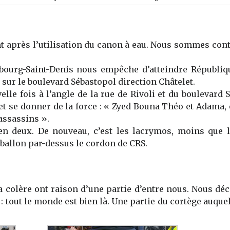
nt
après
l’
utilisation du canon à eau
. Nous sommes cont
bourg-Saint-Denis nous empêche d’atteindre Républiqu
 sur le b
oulevard
Sébastopol direction Châtelet
.
elle fois
à l’angle de la
r
ue de Rivoli et du
boulevard
t se donner de la force :
« Zyed Bouna Théo et Adama, 
 assassins »
.
 en deux.
De nouveau
, c’est l
es lacrymos, moins que l
 ballon par-dessus le cordon de CRS.
 la colère ont raison d’une partie d’entre nous. Nous d
: tout le monde est bien là. Une partie du cortège auqu