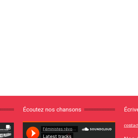
Écoutez nos chansons
Écriv
contac