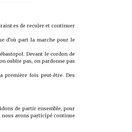
raint.es de
reculer et continuer
e d’où part l
a
marche pour le
Sébastopol
.
D
evant le cordon de
on oublie pas, on pardonne pas
a première fois peut-être.
Des
écidons de partir ensemble, pour
el nous avons particip
é
continue