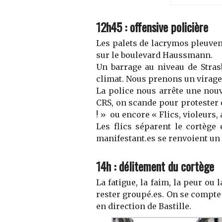
12h45
:
offensive policière
Les pal
ets
de lacrymos pleuve
sur le
boulevard
Haussmann.
Un barrage
au niveau de Stras
climat
. Nous prenons un
virage
La police nous arrête une nouv
CRS
, on
scande
pour protester e
! »
ou encore
« Flics, violeurs,
Les flics séparent le c
ortège
manifestant
.e
s se renvoient un
14h : délitement du cortège
La fatigue, la faim, la peur ou
rester group
é.es
. On se compte 
en direction de Bastille.