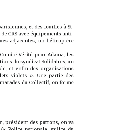
parisiennes,
et des
fouilles à St-
s de CRS
avec
équipement
s
anti-
rues adjacentes,
un
hélicoptère
Comité Vérité pour Adama,
les
tions du syndicat
Solidaires,
un
ble,
et enfin des
orga
nisation
s
lets violets ». Une partie des
amarades du C
ollectif
, on forme
n, président des patrons, on va
(
« Police nationale, milice du