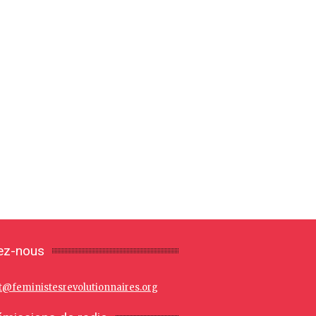
ez-nous
t@feministesrevolutionnaires.org