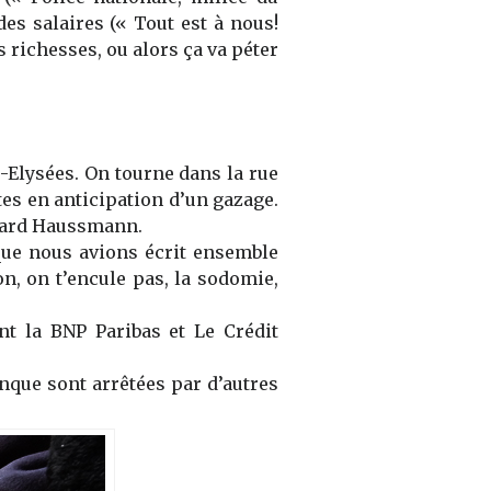
es salaires (
« Tout est à nous!
es richesses, ou alors ça va péter
-Elysées
. O
n tourne dans la rue
es en anticipation d’un gazage.
ard
Haussmann.
ue nous avions écrit ensemble
, on t’encule pas, la sodomie,
ant
la
BNP Paribas et Le Crédit
banque
sont
arrêté
es
par d’autres