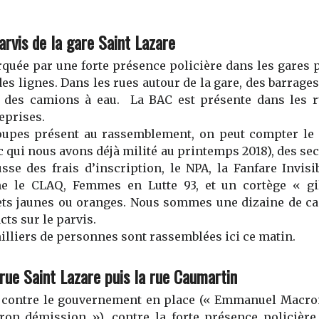
arvis de la gare Saint Lazare
rquée par une f
orte présence policière dans les gares 
des lignes
.
Dans les rues autour de la gare, de
s
b
arrage
t
des
camions à eau.
L
a BAC
est présente
dans les 
reprises.
roupes présent au rassemblement, on peut compter le
c qui nous avons déjà milité au printemps 2018)
,
des sec
usse des frais d’inscription,
le
NPA,
la
Fanfare Invisi
e le
CLAQ, F
emmes en Lutte
93,
et un cortège
« gi
lets jaunes ou oranges. Nous sommes une dizaine de c
ts sur le parvis.
illiers
de personnes sont rassemblée
s
ici ce matin.
rue Saint Lazare puis la rue Caumartin
 contre le gouvernement en place
(
«
Emmanuel M
acro
ron démission »
), contre la forte présence policière