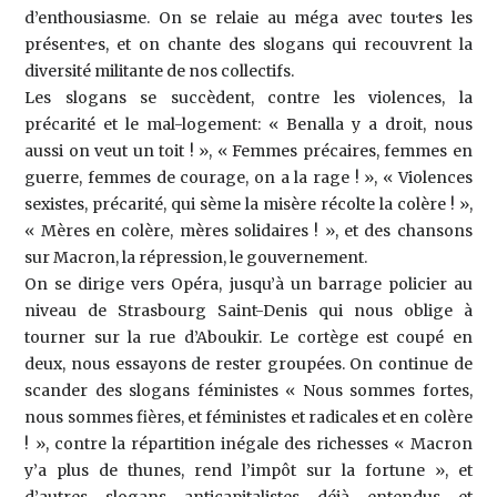
d’enthousiasme. On se relaie au méga avec tou·te·s les
présent·e·s, et on chante des slogans qui recouvrent la
diversité militante de nos collectifs.
Les slogans se succèdent, contre les violences, la
précarité et le mal-logement: « Benalla y a droit, nous
aussi on veut un toit ! », « Femmes précaires, femmes en
guerre, femmes de courage, on a la rage ! », « Violences
sexistes, précarité, qui sème la misère récolte la colère ! »,
« Mères en colère, mères solidaires ! », et des chansons
sur Macron, la répression, le gouvernement.
On se dirige vers Opéra, jusqu’à un barrage policier au
niveau de Strasbourg Saint-Denis qui nous oblige à
tourner sur la rue d’Aboukir. Le cortège est coupé en
deux, nous essayons de rester groupées. On continue de
scander des slogans féministes « Nous sommes fortes,
nous sommes fières, et féministes et radicales et en colère
! », contre la répartition inégale des richesses « Macron
y’a plus de thunes, rend l’impôt sur la fortune », et
d’autres slogans anticapitalistes déjà entendus et