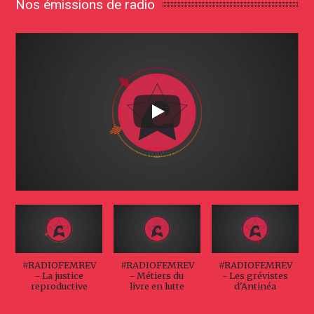
Nos émissions de radio
#RADIOFEMREV
#RADIOFEMREV
#RADIOFEMREV
- La justice
- Métiers du
- Les grévistes
reproductive
livre en lutte
d'Antinéa