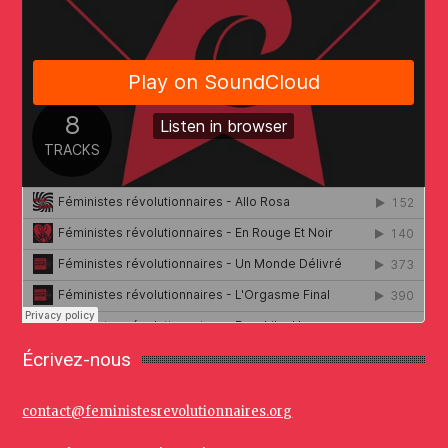
Écrivez-nous
contact@feministesrevolutionnaires.org