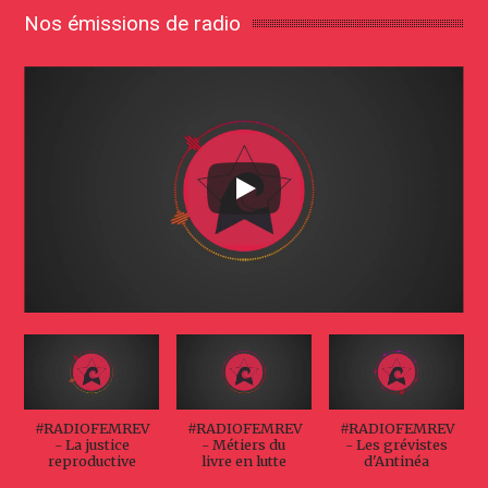
Nos émissions de radio
#RADIOFEMREV
#RADIOFEMREV
#RADIOFEMREV
- La justice
- Métiers du
- Les grévistes
reproductive
livre en lutte
d'Antinéa