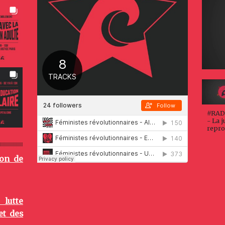
#RAD
- La j
repro
ion de
 lutte
et des