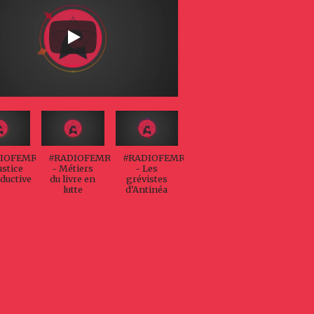
IOFEMREV
#RADIOFEMREV
#RADIOFEMREV
ustice
- Métiers
- Les
ductive
du livre en
grévistes
lutte
d'Antinéa