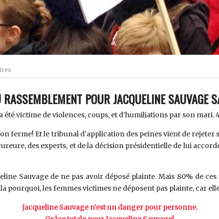
ires
U RASSEMBLEMENT POUR JACQUELINE SAUVAGE SA
été victime de violences, coups, et d’humiliations par son mari. 4
on ferme! Et le tribunal d’application des peines vient de rejeter
cureure, des experts, et de la décision présidentielle de lui accor
ueline Sauvage de ne pas avoir déposé plainte. Mais 80% de ce
oila pourquoi, les femmes victimes ne déposent pas plainte, car ell
Jacqueline Sauvage n’est un danger pour personne.