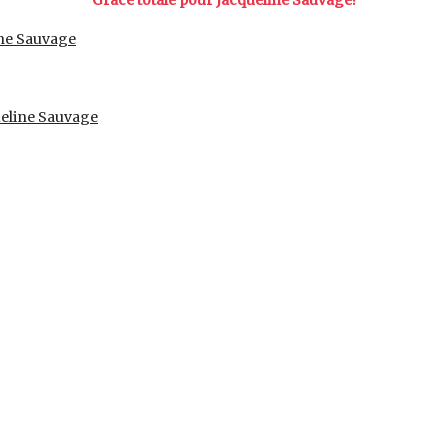
Grâce totale pour Jacqueline Sauvage!
ine Sauvage
queline Sauvage