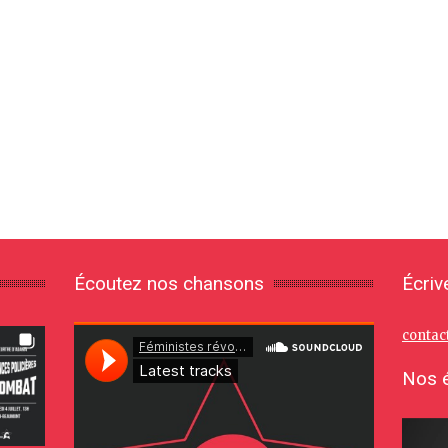
Écoutez nos chansons
Écriv
contac
Nos é