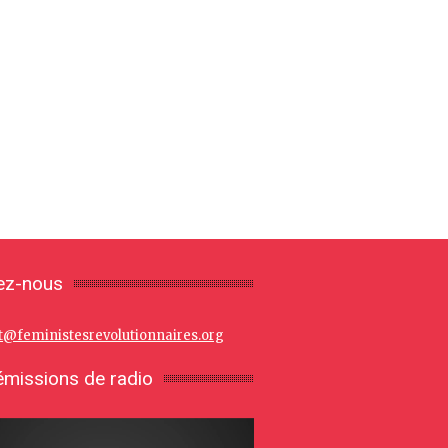
ez-nous
t@feministesrevolutionnaires.org
missions de radio