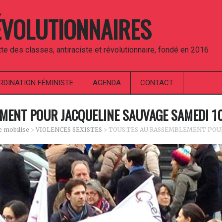
ÉVOLUTIONNAIRES
utte des classes, antiraciste et révolutionnaire, fondé en 2016
RDINATION FÉMINISTE
AGENDA
CONTACT
MENT POUR JACQUELINE SAUVAGE SAMEDI 10
e mobilise
>
VIOLENCES SEXISTES
>
TOUS.TES AU RASSEMBLEMENT POUR 