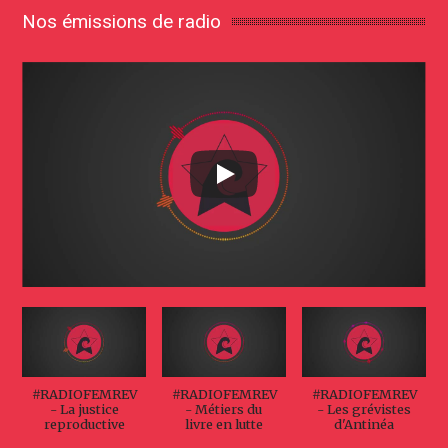
Nos émissions de radio
#RADIOFEMREV
#RADIOFEMREV
#RADIOFEMREV
- La justice
- Métiers du
- Les grévistes
reproductive
livre en lutte
d'Antinéa